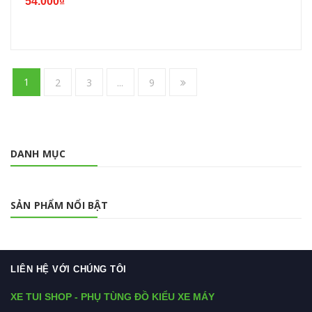
54.000₫
1
2
3
...
9
DANH MỤC
SẢN PHẨM NỔI BẬT
LIÊN HỆ VỚI CHÚNG TÔI
XE TUI SHOP - PHỤ TÙNG ĐỒ KIỂU XE MÁY