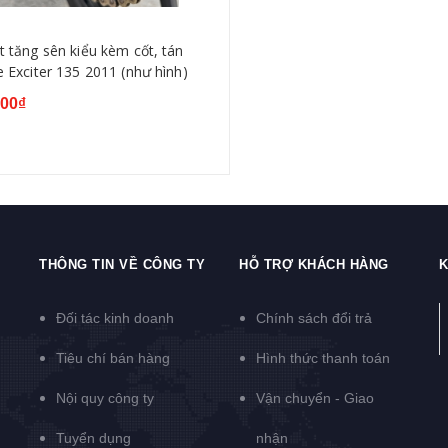
t tăng sên kiểu kèm cốt, tán
e Exciter 135 2011 (như hình)
000₫
THÔNG TIN VỀ CÔNG TY
HỖ TRỢ KHÁCH HÀNG
K
Đối tác kinh doanh
Chính sách đổi trả
Tiêu chí bán hàng
Hình thức thanh toán
Nội quy công ty
Vận chuyển - Giao
Tuyển dụng
nhận