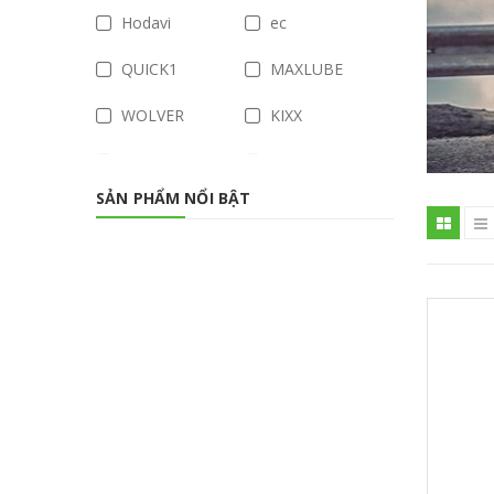
Hodavi
ec
QUICK1
MAXLUBE
WOLVER
KIXX
BCP
Uma Racing
SẢN PHẨM NỔI BẬT
sả
Singtrea
KYT
Samurai
Malossi
DENSO
Fuchs Silkolene
CALTEX
HIMAX
Sonax
LS2
Oscar
Catta
ZHIPAT