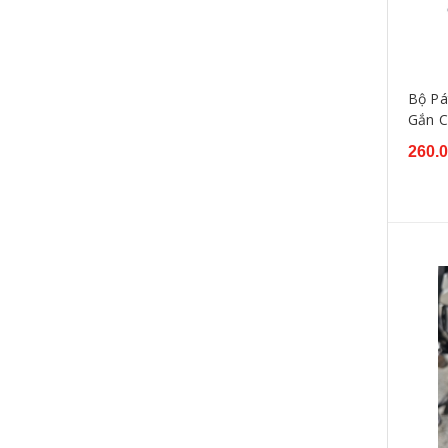
YAGUSO
RECTO
Liqui Moly
Senfineco
Bộ Pá
SWAT
RIZOMA
Gắn C
260.
GIVI
SUMO
Suzuki
KOSIA
Racing Boy
Kozi
FAITO
LIGHT
CRG
REDLEO
X1R
Yamaha
Motul
Combiz