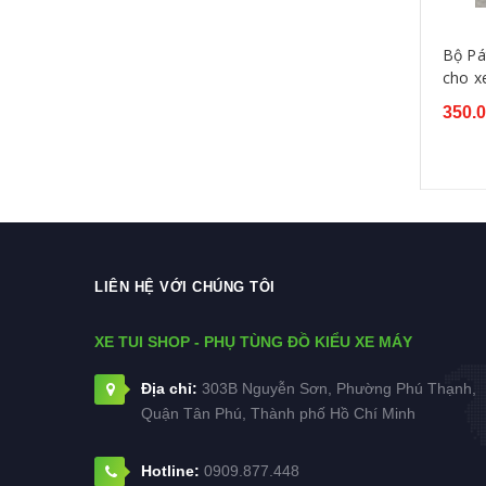
LPD
Honda
Spray King
Bộ Pá
cho x
350.
LIÊN HỆ VỚI CHÚNG TÔI
XE TUI SHOP - PHỤ TÙNG ĐỒ KIỂU XE MÁY
Địa chỉ:
303B Nguyễn Sơn, Phường Phú Thạnh,
Quận Tân Phú, Thành phố Hồ Chí Minh
Hotline:
0909.877.448