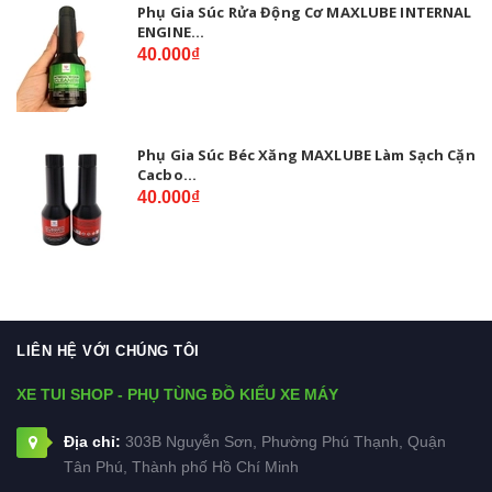
Phụ Gia Súc Rửa Động Cơ MAXLUBE INTERNAL
ENGINE...
40.000₫
Phụ Gia Súc Béc Xăng MAXLUBE Làm Sạch Cặn
Cacbo...
40.000₫
LIÊN HỆ VỚI CHÚNG TÔI
XE TUI SHOP - PHỤ TÙNG ĐỒ KIỂU XE MÁY
Địa chỉ:
303B Nguyễn Sơn, Phường Phú Thạnh, Quận
Tân Phú, Thành phố Hồ Chí Minh