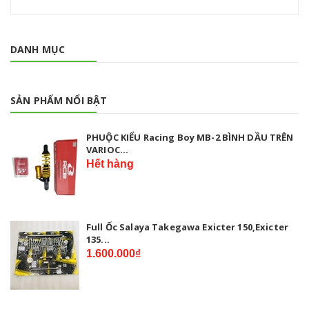
DANH MỤC
SẢN PHẨM NỔI BẬT
PHUỘC KIỂU Racing Boy MB-2 BÌNH DẦU TRÊN
VARIOC...
Hết hàng
Full Ốc Salaya Takegawa Exicter 150,Exicter
135...
1.600.000₫