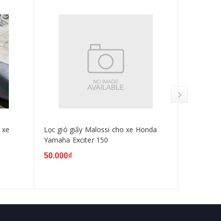
 xe
Lọc gió giấy Malossi cho xe Honda
Bố thắng 
Yamaha Exciter 150
Yamaha Ex
50.000₫
50.000₫