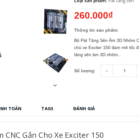
Loại sản phẩm:
Pát tăng sên
260.000₫
Thông tin sản phẩm:
Bộ Pát Tăng Sên Âm 3D Nhôm CN
chủ xe Exciter 150 đam mê tốc đ
tăng sên âm 3D nhôm...
-
Số lượng:
ANH TOÁN
TAGS
ĐÁNH GIÁ
 CNC Gắn Cho Xe Exciter 150