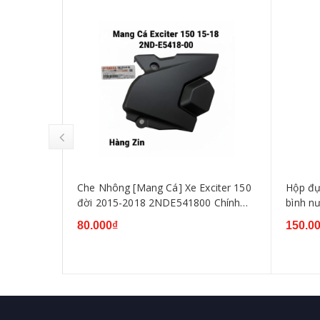
iamond
Che Nhông [Mang Cá] Xe Exciter 150
Hộp đựn
ha Exciter
đời 2015-2018 2NDE541800 Chính
bình n
 Exciter
Hãng Yamaha
135 201
80.000₫
150.0
150,WI