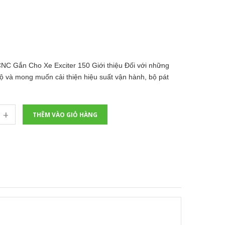
C Gắn Cho Xe Exciter 150 Giới thiệu Đối với những
ộ và mong muốn cải thiện hiệu suất vận hành, bộ pát
+
THÊM VÀO GIỎ HÀNG