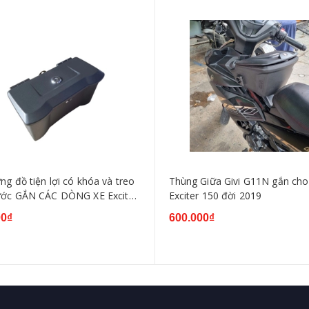
g đồ tiện lợi có khóa và treo
Thùng Giữa Givi G11N gắn cho
ước GẮN CÁC DÒNG XE Exciter
Exciter 150 đời 2019
1, Exciter 135 2010, Exciter
00₫
600.000₫
NNER ,SIRIUS, WAVE...