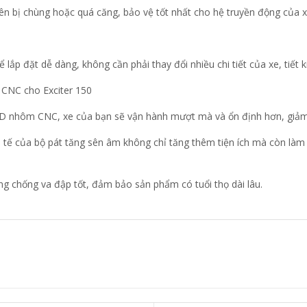
 sên bị chùng hoặc quá căng, bảo vệ tốt nhất cho hệ truyền động của x
p đặt dễ dàng, không cần phải thay đổi nhiều chi tiết của xe, tiết k
 CNC cho Exciter 150
3D nhôm CNC, xe của bạn sẽ vận hành mượt mà và ổn định hơn, giảm 
inh tế của bộ pát tăng sên âm không chỉ tăng thêm tiện ích mà còn là
ng chống va đập tốt, đảm bảo sản phẩm có tuổi thọ dài lâu.