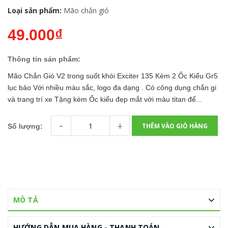
Loại sản phẩm:
Mão chắn gió
49.000₫
Thông tin sản phẩm:
Mão Chắn Gió V2 trong suốt khói Exciter 135 Kèm 2 Ốc Kiểu Gr5
lục bảo Với nhiều màu sắc, logo đa dạng . Có công dụng chắn gi
và trang trí xe Tặng kèm Ốc kiểu đẹp mắt với màu titan để...
-
+
THÊM VÀO GIỎ HÀNG
Số lượng:
MÔ TẢ
HƯỚNG DẪN MUA HÀNG - THANH TOÁN