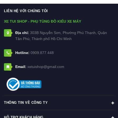
LIÊN HỆ VỚI CHÚNG TÔI
XE TUI SHOP - PHỤ TÙNG ĐỒ KIỂU XE MÁY
Địa chỉ:
303B Nguyễn Sơn, Phường Phú Thạnh, Quận
Tân Phú, Thành phố Hồ Chí Minh
Hotline:
0909.877.448
Email:
xetuishop@gmail.com
THÔNG TIN VỀ CÔNG TY
HỖ TRỢ KHÁCH HÀNG