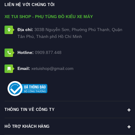
LIÊN HỆ VỚI CHÚNG TÔI
XE TUI SHOP - PHỤ TÙNG ĐỒ KIỂU XE MÁY
Địa chỉ:
303B Nguyễn Sơn, Phường Phú Thạnh, Quận
Tân Phú, Thành phố Hồ Chí Minh
Hotline:
0909.877.448
Email:
xetuishop@gmail.com
THÔNG TIN VỀ CÔNG TY
HỖ TRỢ KHÁCH HÀNG