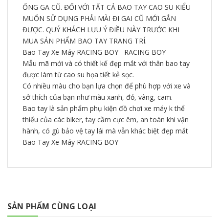
ỐNG GA CŨ. ĐỐI VỚI TẤT CẢ BAO TAY CAO SU KIỂU
MUỐN SỬ DỤNG PHẢI MÀI ĐI GAI CŨ MỚI GẮN
ĐƯỢC. QUÝ KHÁCH LƯU Ý ĐIỀU NÀY TRƯỚC KHI
MUA SẢN PHẨM BAO TAY TRANG TRÍ.
Bao Tay Xe Máy RACING BOY RACING BOY
Mẫu mã mới và có thiết kế đẹp mắt với thân bao tay
được làm từ cao su họa tiết kẻ sọc.
Có nhiều màu cho bạn lựa chọn để phù hợp với xe và
sở thích của bạn như màu xanh, đỏ, vàng, cam.
Bao tay là sản phẩm phụ kiện đồ chơi xe máy k thể
thiếu của các biker, tay cầm cực êm, an toàn khi vận
hành, có gù bảo vệ tay lái mà vẫn khác biệt đẹp mắt
Bao Tay Xe Máy RACING BOY
SẢN PHẨM CÙNG LOẠI