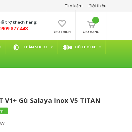
Tìm kiếm
Giới thiệu
Hỗ trợ khách hàng:
0909.877.448
YÊU THÍCH
GIỎ HÀNG
CHĂM SÓC XE
ĐỒ CHƠI XE
 V1+ Gù Salaya Inox V5 TITAN
ẩm
AY