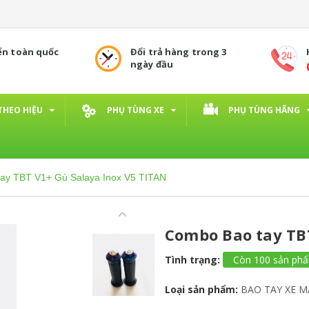
ển toàn quốc
Đổi trả hàng trong 3
ngày đầu
THEO HIỆU
PHỤ TÙNG XE
PHỤ TÙNG HÃNG
ay TBT V1+ Gù Salaya Inox V5 TITAN
Combo Bao tay TBT
Tình trạng:
Còn 100 sản ph
Loại sản phẩm:
BAO TAY XE M