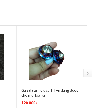
Gù salaza inox V5 TITAn dùng được
Combo Ba
cho mọi loại xe
titan V3
120.000₫
190.000₫