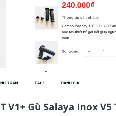
240.000₫
Thông tin sản phẩm:
Combo Bao tay TBT V1+ Gù Salay
bao tay thiết kế gai nổi giúp ngư
toàn...
-
Số lượng:
ANH TOÁN
TAGS
ĐÁNH GIÁ
T V1+ Gù Salaya Inox V5