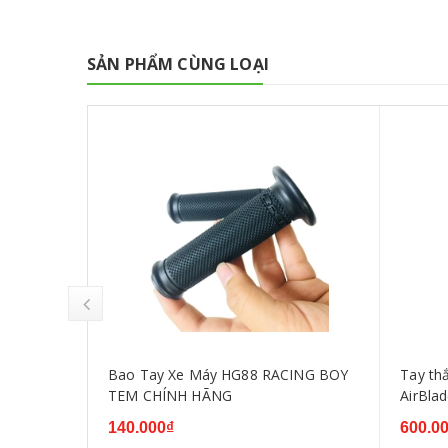
SẢN PHẨM CÙNG LOẠI
ù Salaya
Bao Tay Xe Máy HG88 RACING BOY
Tay thắng
TEM CHÍNH HÃNG
AirBlad
140.000₫
600.0