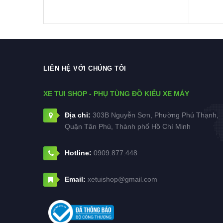
LIÊN HỆ VỚI CHÚNG TÔI
XE TUI SHOP - PHỤ TÙNG ĐỒ KIỂU XE MÁY
Địa chỉ:
303B Nguyễn Sơn, Phường Phú Thạnh,
Quận Tân Phú, Thành phố Hồ Chí Minh
Hotline:
0909.877.448
Email:
xetuishop@gmail.com