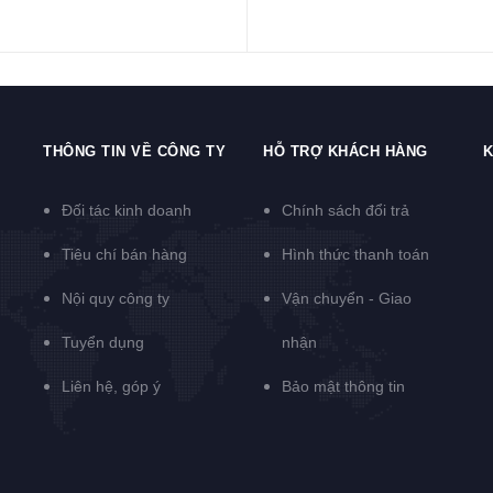
THÔNG TIN VỀ CÔNG TY
HỖ TRỢ KHÁCH HÀNG
K
Đối tác kinh doanh
Chính sách đổi trả
Tiêu chí bán hàng
Hình thức thanh toán
Nội quy công ty
Vận chuyển - Giao
Tuyển dụng
nhận
Liên hệ, góp ý
Bảo mật thông tin