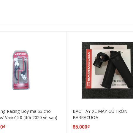
 Racing Boy mã S3 cho
BAO TAY XE MÁY GÙ TRÒN
e/ Vario150 (đời 2020 về sau)
BARRACUOA
00₫
85.000₫