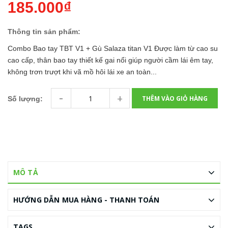
185.000₫
Thông tin sản phẩm:
Combo Bao tay TBT V1 + Gù Salaza titan V1 Được làm từ cao su
cao cấp, thân bao tay thiết kế gai nổi giúp người cầm lái êm tay,
không trơn trượt khi vã mồ hôi lái xe an toàn...
-
+
THÊM VÀO GIỎ HÀNG
Số lượng:
MÔ TẢ
HƯỚNG DẪN MUA HÀNG - THANH TOÁN
TAGS