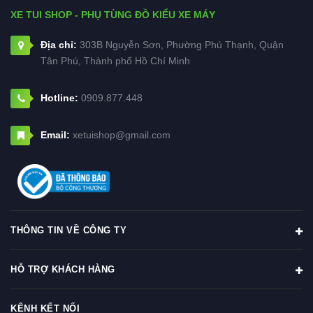
XE TUI SHOP - PHỤ TÙNG ĐỒ KIỂU XE MÁY
Địa chỉ:
303B Nguyễn Sơn, Phường Phú Thạnh, Quận
Tân Phú, Thành phố Hồ Chí Minh
Hotline:
0909.877.448
Email:
xetuishop@gmail.com
THÔNG TIN VỀ CÔNG TY
HỖ TRỢ KHÁCH HÀNG
KÊNH KẾT NỐI