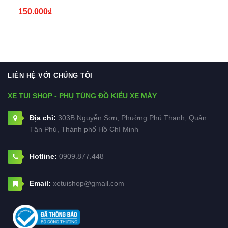
Exciter 150,WINNER ,SIRIUS, WAVE...
150.000₫
LIÊN HỆ VỚI CHÚNG TÔI
XE TUI SHOP - PHỤ TÙNG ĐỒ KIỂU XE MÁY
Địa chỉ:
303B Nguyễn Sơn, Phường Phú Thạnh, Quận
Tân Phú, Thành phố Hồ Chí Minh
Hotline:
0909.877.448
Email:
xetuishop@gmail.com